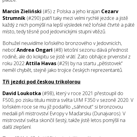
Marcin Zieliński
(#5) z Polska a jeho krajan
Cezarv
Strumnik
(#290) patří taky mezi velmi rychlé jezdce a jistě
každý z nich pomýšlí na lepší výsledek než loňské čtvrté a páté
místo, tedy těsně pod jedovnickými stupni vítězů.
Bohužel neuvidíme loňského bronzového v Jedovnicích,
neboť
Andrea Ongari
(#8) letošní sezonu dává přednost
rodině, ale do kokpitu se jistě vrátí. Zato obhájce prvenství z
roku 2022
Attila Havas
(#29) by na startu „pětistovek“
neměl chybět, stejně jako trojice českých reprezentantů.
Tři jezdci pod českou trikolorou
David Loukotka
(#98), který v roce 2021 přestoupil do
F500, po zisku titulu mistra světa UIM F350 v sezoně 2020. V
loňském roce se mu již podařilo „sáhnout“ si bronzovou
medaili při mistrovství Evropy v Maďarsku (Dunajvaros). V
mistrovství světa skončil šestý, takže jistě letos pomýšlí na
další zlepšení.