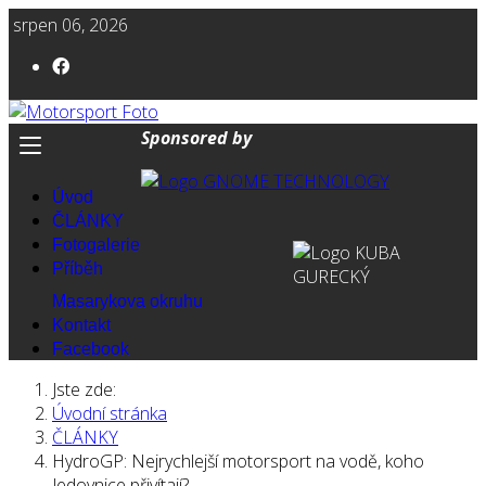
srpen 06, 2026
Sponsored by
Úvod
ČLÁNKY
Fotogalerie
Příběh
Masarykova okruhu
Kontakt
Facebook
Jste zde:
Úvodní stránka
ČLÁNKY
HydroGP: Nejrychlejší motorsport na vodě, koho
Jedovnice přivítají?