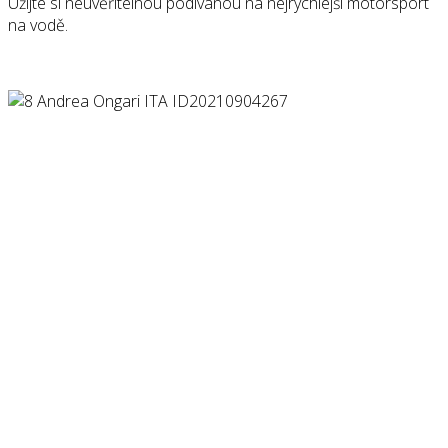
Užijte si neuvěřitelnou podívanou na nejrychlejší motorsport
na vodě.