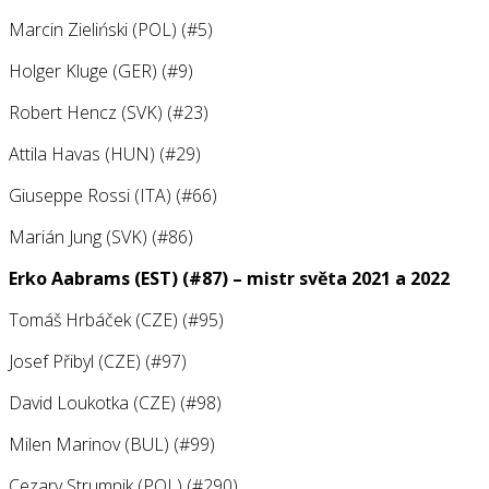
Marcin Zieliński (POL) (#5)
Holger Kluge (GER) (#9)
Robert Hencz (SVK) (#23)
Attila Havas (HUN) (#29)
Giuseppe Rossi (ITA) (#66)
Marián Jung (SVK) (#86)
Erko Aabrams (EST) (#87) – mistr světa 2021 a 2022
Tomáš Hrbáček (CZE) (#95)
Josef Přibyl (CZE) (#97)
David Loukotka (CZE) (#98)
Milen Marinov (BUL) (#99)
Cezarv Strumnik (POL) (#290)