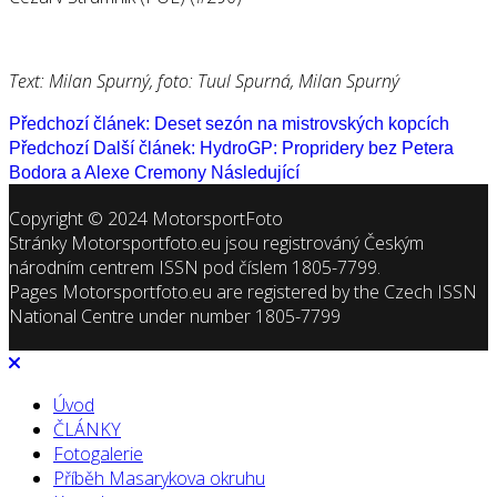
Text: Milan Spurný, foto: Tuul Spurná, Milan Spurný
Předchozí článek: Deset sezón na mistrovských kopcích
Předchozí
Další článek: HydroGP: Propridery bez Petera
Bodora a Alexe Cremony
Následující
Copyright © 2024 MotorsportFoto
Stránky Motorsportfoto.eu jsou registrováný Českým
národním centrem ISSN pod číslem 1805-7799.
Pages Motorsportfoto.eu are registered by the Czech ISSN
National Centre under number 1805-7799
Úvod
ČLÁNKY
Fotogalerie
Příběh Masarykova okruhu