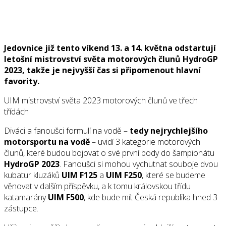
Jedovnice již tento víkend 13. a 14. května odstartují
letošní mistrovství světa motorových člunů HydroGP
2023, takže je nejvyšší čas si připomenout hlavní
favority.
UIM mistrovství světa 2023 motorových člunů ve třech
třídách
Diváci a fanoušci formulí na vodě –
tedy nejrychlejšího
motorsportu na vodě
– uvidí 3 kategorie motorových
člunů, které budou bojovat o své první body do šampionátu
HydroGP 2023
. Fanoušci si mohou vychutnat souboje dvou
kubatur kluzáků
UIM F125
a
UIM F250
, které se budeme
věnovat v dalším příspěvku, a k tomu královskou třídu
katamarány
UIM F500
, kde bude mít Česká republika hned 3
zástupce.