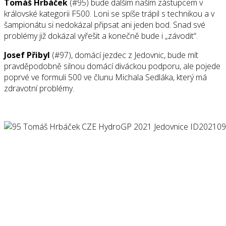
Tomáš Hrbáček
(#95) bude dalším naším zástupcem v
královské kategorii F500. Loni se spíše trápil s technikou a v
šampionátu si nedokázal připsat ani jeden bod. Snad své
problémy již dokázal vyřešit a konečně bude i „závodit“.
Josef Přibyl
(#97), domácí jezdec z Jedovnic, bude mít
pravděpodobně silnou domácí diváckou podporu, ale pojede
poprvé ve formuli 500 ve člunu Michala Sedláka, který má
zdravotní problémy.