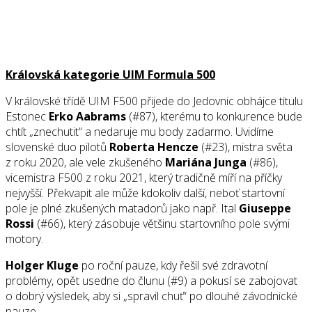
Královská kategorie UIM Formula 500
V královské třídě UIM F500 přijede do Jedovnic obhájce titulu
Estonec
Erko Aabrams
(#87), kterému to konkurence bude
chtít „znechutit“ a nedaruje mu body zadarmo. Uvidíme
slovenské duo pilotů
Roberta Hencze
(#23), mistra světa
z roku 2020, ale vele zkušeného
Mariána Junga
(#86),
vicemistra F500 z roku 2021, který tradičně míří na příčky
nejvyšší. Překvapit ale může kdokoliv další, neboť startovní
pole je plné zkušených matadorů jako např. Ital
Giuseppe
Rossi
(#66), který zásobuje většinu startovního pole svými
motory.
Holger Kluge
po roční pauze, kdy řešil své zdravotní
problémy, opět usedne do člunu (#9) a pokusí se zabojovat
o dobrý výsledek, aby si „spravil chuť“ po dlouhé závodnické
pauze.