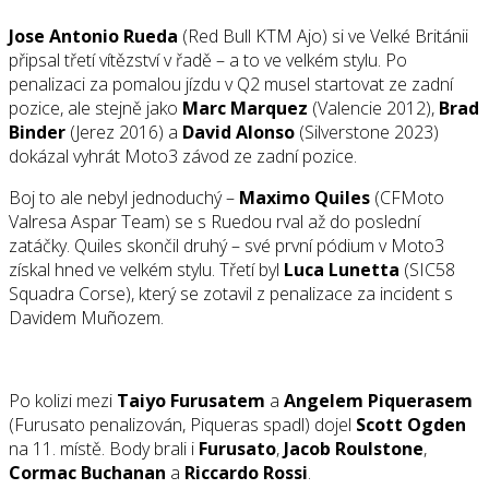
Jose Antonio Rueda
(Red Bull KTM Ajo) si ve Velké Británii
připsal třetí vítězství v řadě – a to ve velkém stylu. Po
penalizaci za pomalou jízdu v Q2 musel startovat ze zadní
pozice, ale stejně jako
Marc Marquez
(Valencie 2012),
Brad
Binder
(Jerez 2016) a
David Alonso
(Silverstone 2023)
dokázal vyhrát Moto3 závod ze zadní pozice.
Boj to ale nebyl jednoduchý –
Maximo Quiles
(CFMoto
Valresa Aspar Team) se s Ruedou rval až do poslední
zatáčky. Quiles skončil druhý – své první pódium v Moto3
získal hned ve velkém stylu. Třetí byl
Luca Lunetta
(SIC58
Squadra Corse), který se zotavil z penalizace za incident s
Davidem Muñozem.
Po kolizi mezi
Taiyo Furusatem
a
Angelem Piquerasem
(Furusato penalizován, Piqueras spadl) dojel
Scott Ogden
na 11. místě. Body brali i
Furusato
,
Jacob Roulstone
,
Cormac Buchanan
a
Riccardo Rossi
.