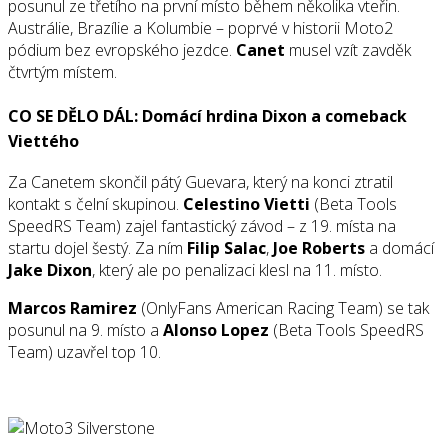
posunul ze třetího na první místo během několika vteřin.
Austrálie, Brazílie a Kolumbie – poprvé v historii Moto2
pódium bez evropského jezdce.
Canet
musel vzít zavděk
čtvrtým místem.
CO SE DĚLO DÁL: Domácí hrdina Dixon a comeback
Viettého
Za Canetem skončil pátý Guevara, který na konci ztratil
kontakt s čelní skupinou.
Celestino Vietti
(Beta Tools
SpeedRS Team) zajel fantastický závod – z 19. místa na
startu dojel šestý. Za ním
Filip Salac
,
Joe Roberts
a domácí
Jake Dixon
, který ale po penalizaci klesl na 11. místo.
Marcos Ramirez
(OnlyFans American Racing Team) se tak
posunul na 9. místo a
Alonso Lopez
(Beta Tools SpeedRS
Team) uzavřel top 10.