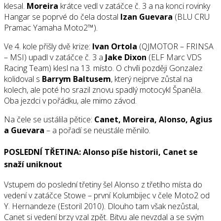
klesal.
Moreira
krátce vedl v zatáčce č. 3 a na konci rovinky
Hangar se poprvé do čela dostal
Izan Guevara
(BLU CRU
Pramac Yamaha Moto2™).
Ve 4. kole přišly dvě krize:
Ivan Ortola
(QJMOTOR – FRINSA
– MSI) upadl v zatáčce č. 3 a
Jake Dixon
(ELF Marc VDS
Racing Team) klesl na 13. místo. O chvíli později Gonzalez
kolidoval s
Barrym Baltusem
, který nejprve zůstal na
kolech, ale poté ho srazil znovu spadlý motocykl Španěla.
Oba jezdci v pořádku, ale mimo závod.
Na čele se ustálila pětice:
Canet, Moreira, Alonso, Agius
a Guevara
– a pořadí se neustále měnilo.
POSLEDNÍ TŘETINA: Alonso píše historii, Canet se
snaží uniknout
Vstupem do poslední třetiny šel Alonso z třetího místa do
vedení v zatáčce Stowe – první Kolumbijec v čele Moto2 od
Y. Hernandeze (Estoril 2010). Dlouho tam však nezůstal,
Canet si vedení brzy vzal zpět. Bitvu ale nevzdal a se svým