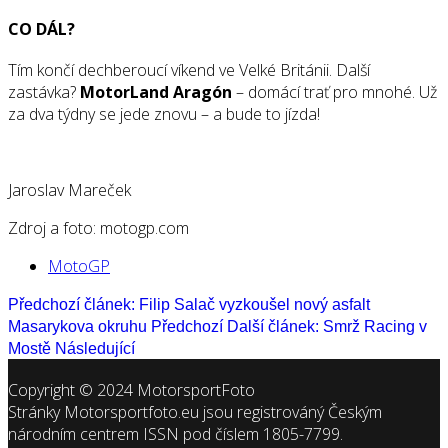
CO DÁL?
Tím končí dechberoucí víkend ve Velké Británii. Další
zastávka?
MotorLand Aragón
– domácí trať pro mnohé. Už
za dva týdny se jede znovu – a bude to jízda!
Jaroslav Mareček
Zdroj a foto: motogp.com
MotoGP
Předchozí článek: Filip Salač vyzkoušel nový asfalt
Masarykova okruhu
Předchozí
Další článek: Smrž Racing v
Mostě
Následující
Copyright © 2024 MotorsportFoto
Stránky Motorsportfoto.eu jsou registrováný Českým
národním centrem ISSN pod číslem 1805-7799.