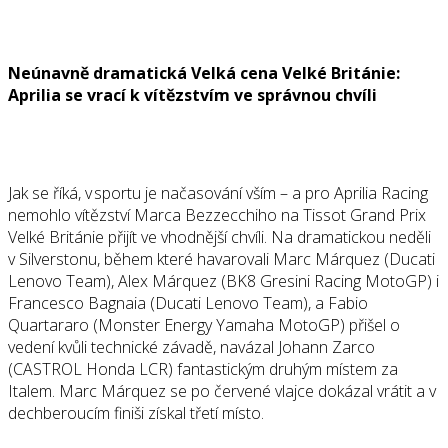
Neúnavně dramatická Velká cena Velké Británie:
Aprilia se vrací k vítězstvím ve správnou chvíli
Jak se říká, v sportu je načasování vším – a pro Aprilia Racing
nemohlo vítězství Marca Bezzecchiho na Tissot Grand Prix
Velké Británie přijít ve vhodnější chvíli. Na dramatickou neděli
v Silverstonu, během které havarovali Marc Márquez (Ducati
Lenovo Team), Alex Márquez (BK8 Gresini Racing MotoGP) i
Francesco Bagnaia (Ducati Lenovo Team), a Fabio
Quartararo (Monster Energy Yamaha MotoGP) přišel o
vedení kvůli technické závadě, navázal Johann Zarco
(CASTROL Honda LCR) fantastickým druhým místem za
Italem. Marc Márquez se po červené vlajce dokázal vrátit a v
dechberoucím finiši získal třetí místo.