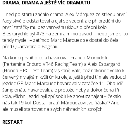
DRAMA, DRAMA A JEŠTĚ VÍC DRAMATU
Hned po startu začalo drama. Alex Márquez ze středu první
řady skvěle odstartoval a ujal se vedení, ale při brzdění do
první zatáčky mu bez varování uklouzlo přední kolo.
Bleskurychle byl #73 na zemi a mimo závod – nebo jsme si to
tehdy mysleli – zatímco Marc Márquez se dostal do čela
před Quartarara a Bagnaiu.
Na konci prvního kola havarovali Franco Morbidelli
(Pertamina Enduro VR46 Racing Team) a Aleix Espargaró
(Honda HRC Test Team) v šikaně Vale, což nakonec vedlo k
červeným vlajkám kvůli úniku oleje. Ještě před tím ale vedoucí
jezdec GP Marc Márquez havaroval v zatáčce 11! Oba lídři
šampionátu havarovali, ale protože nebyla dokončena tři
kola, všichni jezdci byli způsobilí ke znovuzahájení – čekalo
nás tak 19 kol. Dostali bratři Márquezovi „volňáska“? Ano –
ale museli startovat na svých náhradních strojích.
RESTART