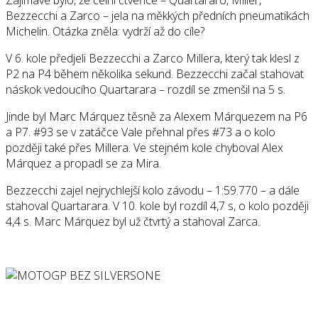
Bezzecchi a Zarco – jela na měkkých předních pneumatikách
Michelin. Otázka zněla: vydrží až do cíle?
V 6. kole předjeli Bezzecchi a Zarco Millera, který tak klesl z
P2 na P4 během několika sekund. Bezzecchi začal stahovat
náskok vedoucího Quartarara – rozdíl se zmenšil na 5 s.
Jinde byl Marc Márquez těsně za Alexem Márquezem na P6
a P7. #93 se v zatáčce Vale přehnal přes #73 a o kolo
později také přes Millera. Ve stejném kole chyboval Alex
Márquez a propadl se za Mira.
Bezzecchi zajel nejrychlejší kolo závodu – 1:59.770 – a dále
stahoval Quartarara. V 10. kole byl rozdíl 4,7 s, o kolo později
4,4 s. Marc Márquez byl už čtvrtý a stahoval Zarca.