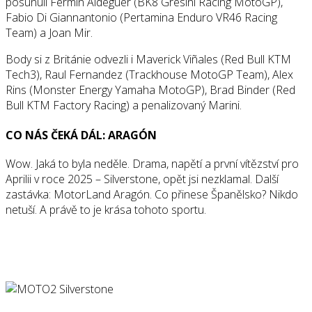
posunuli Fermin Aldeguer (BK8 Gresini Racing MotoGP),
Fabio Di Giannantonio (Pertamina Enduro VR46 Racing
Team) a Joan Mir.
Body si z Británie odvezli i Maverick Viñales (Red Bull KTM
Tech3), Raul Fernandez (Trackhouse MotoGP Team), Alex
Rins (Monster Energy Yamaha MotoGP), Brad Binder (Red
Bull KTM Factory Racing) a penalizovaný Marini.
CO NÁS ČEKÁ DÁL: ARAGÓN
Wow. Jaká to byla neděle. Drama, napětí a první vítězství pro
Aprilii v roce 2025 – Silverstone, opět jsi nezklamal. Další
zastávka: MotorLand Aragón. Co přinese Španělsko? Nikdo
netuší. A právě to je krása tohoto sportu.