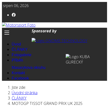
srpen 06, 2026
Sponsored by
Úvod
ČLÁNKY
Fotogalerie
Příběh
Masarykova okruhu
Kontakt
Facebook
Jste zde:
Úvodní stránka
ČLÁNKY
MOTOGP TISSOT GRAND PRIX UK 2025