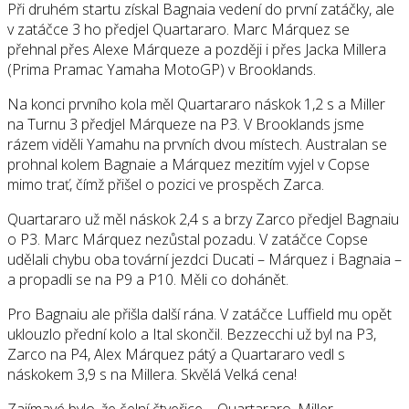
Při druhém startu získal Bagnaia vedení do první zatáčky, ale
v zatáčce 3 ho předjel Quartararo. Marc Márquez se
přehnal přes Alexe Márqueze a později i přes Jacka Millera
(Prima Pramac Yamaha MotoGP) v Brooklands.
Na konci prvního kola měl Quartararo náskok 1,2 s a Miller
na Turnu 3 předjel Márqueze na P3. V Brooklands jsme
rázem viděli Yamahu na prvních dvou místech. Australan se
prohnal kolem Bagnaie a Márquez mezitím vyjel v Copse
mimo trať, čímž přišel o pozici ve prospěch Zarca.
Quartararo už měl náskok 2,4 s a brzy Zarco předjel Bagnaiu
o P3. Marc Márquez nezůstal pozadu. V zatáčce Copse
udělali chybu oba tovární jezdci Ducati – Márquez i Bagnaia –
a propadli se na P9 a P10. Měli co dohánět.
Pro Bagnaiu ale přišla další rána. V zatáčce Luffield mu opět
uklouzlo přední kolo a Ital skončil. Bezzecchi už byl na P3,
Zarco na P4, Alex Márquez pátý a Quartararo vedl s
náskokem 3,9 s na Millera. Skvělá Velká cena!
Zajímavé bylo, že čelní čtveřice – Quartararo, Miller,