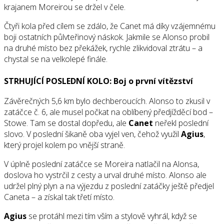
krajanem Moreirou se držel v čele.
Čtyři kola před cílem se zdálo, že Canet má díky vzájemnému
boji ostatních půlvteřinový náskok. Jakmile se Alonso probil
na druhé místo bez překážek, rychle zlikvidoval ztrátu – a
chystal se na velkolepé finále.
STRHUJÍCÍ POSLEDNÍ KOLO: Boj o první vítězství
Závěrečných 5,6 km bylo dechberoucích. Alonso to zkusil v
zatáčce č. 6, ale musel počkat na oblíbený předjížděcí bod –
Stowe. Tam se dostal dopředu, ale
Canet
neřekl poslední
slovo. V poslední šikaně oba vyjel ven, čehož využil
Agius
,
který projel kolem po vnější straně.
V úplně poslední zatáčce se Moreira natlačil na Alonsa,
doslova ho vystrčil z cesty a urval druhé místo. Alonso ale
udržel plný plyn a na výjezdu z poslední zatáčky ještě předjel
Caneta – a získal tak třetí místo.
Agius
se protáhl mezi tím vším a stylově vyhrál, když se