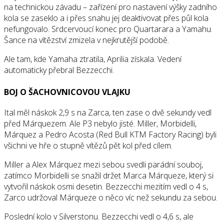
na technickou závadu – zařízení pro nastavení výšky zadního
kola se zaseklo a i přes snahu jej deaktivovat přes půl kola
nefungovalo. Srdcervoucí konec pro Quartarara a Yamahu.
Šance na vítězství zmizela v nejkrutější podobě.
Ale tam, kde Yamaha ztratila, Aprilia získala. Vedení
automaticky přebral Bezzecchi.
BOJ O ŠACHOVNICOVOU VLAJKU
Ital měl náskok 2,9 s na Zarca, ten zase o dvě sekundy vedl
před Márquezem. Ale P3 nebylo jisté. Miller, Morbidelli,
Márquez a Pedro Acosta (Red Bull KTM Factory Racing) byli
všichni ve hře o stupně vítězů pět kol před cílem.
Miller a Alex Márquez mezi sebou svedli parádní souboj,
zatímco Morbidelli se snažil držet Marca Márqueze, který si
vytvořil náskok osmi desetin. Bezzecchi mezitím vedl o 4 s,
Zarco udržoval Márqueze o něco víc než sekundu za sebou.
Poslední kolo v Silverstonu. Bezzecchi vedl o 4,6 s, ale