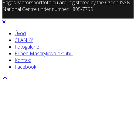
Pages Motorsportfoto.eu are registered by the Czech ISSN
National Centre under number 1805-7799
Úvod
ČLÁNKY
Fotogalerie
Příběh Masarykova okruhu
Kontakt
Facebook