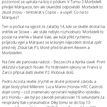
pozornost se upírala na boj o pódium. V Turnu 3 Morbidelli
předjel Márqueze, ten ale okamžitě odpověděl. Morbidelli to
zkusil znovu – tentokrát v Copse – a uspěl. Co na to
Márquez?
Ten si počkal na výjezd ze zatáčky 14, kde se skvěle dostal na
vnitřek ve Stowe – ale stále nebylo rozhodnuto. Morbidelli to
poslal na vnitřek v šikaně Vale, ale kvůli příliš rychlému
průjezdu vyjel a Márquez se krásným nájezdem dostal zpět
před něj. Získal tak P3, těsně před bratrem Alexem a
Morbidellim.
Na čele ale panovala radost – Bezzecchi a Aprilia slavili. První
vítězství v barvách Noale. Po hrdinském výkonu ve Francii si
Zarco připsal další skvělé P2. Klobouk dolů.
Pedro Acosta skvěle zrychlil ve druhé polovině závodu a
dojel šestý před Millerem. Luca Marini (Honda HRC Castrol)
dojel osmý – což znamenalo vyrovnání nejlepšího výsledku
pro Hondu – ale byl po závodě penalizován 16 sekundami za
nesprávný tlak v pneumatice. Díky tomu se do top 10