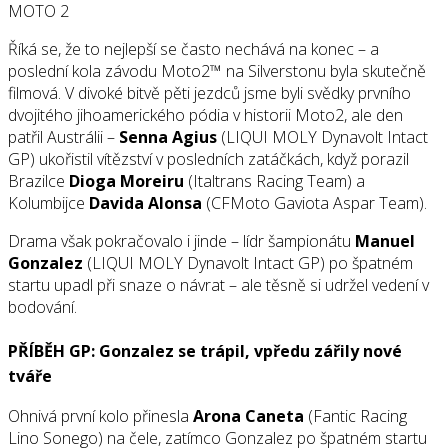
MOTO 2
Říká se, že to nejlepší se často nechává na konec – a
poslední kola závodu Moto2™ na Silverstonu byla skutečně
filmová. V divoké bitvě pěti jezdců jsme byli svědky prvního
dvojitého jihoamerického pódia v historii Moto2, ale den
patřil Austrálii –
Senna Agius
(LIQUI MOLY Dynavolt Intact
GP) ukořistil vítězství v posledních zatáčkách, když porazil
Brazilce
Dioga Moreiru
(Italtrans Racing Team) a
Kolumbijce
Davida Alonsa
(CFMoto Gaviota Aspar Team).
Drama však pokračovalo i jinde – lídr šampionátu
Manuel
Gonzalez
(LIQUI MOLY Dynavolt Intact GP) po špatném
startu upadl při snaze o návrat – ale těsně si udržel vedení v
bodování.
PŘÍBĚH GP: Gonzalez se trápil, vpředu zářily nové
tváře
Ohnivá první kolo přinesla
Arona Caneta
(Fantic Racing
Lino Sonego) na čele, zatímco Gonzalez po špatném startu