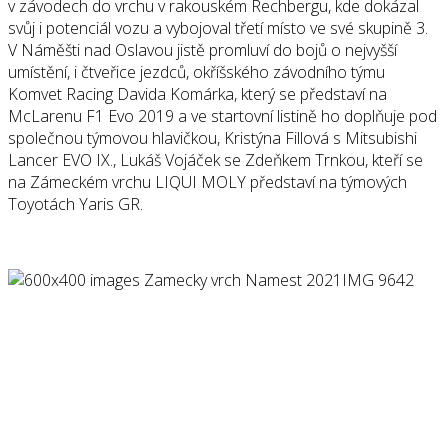
v závodech do vrchu v rakouském Rechbergu, kde dokázal
svůj i potenciál vozu a vybojoval třetí místo ve své skupině 3.
V Náměšti nad Oslavou jistě promluví do bojů o nejvyšší
umístění, i čtveřice jezdců, okříšského závodního týmu
Komvet Racing Davida Komárka, který se představí na
McLarenu F1 Evo 2019 a ve startovní listině ho doplňuje pod
společnou týmovou hlavičkou, Kristýna Fillová s Mitsubishi
Lancer EVO IX., Lukáš Vojáček se Zdeňkem Trnkou, kteří se
na Zámeckém vrchu LIQUI MOLY představí na týmových
Toyotách Yaris GR.