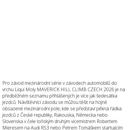
Pro závod mezinárodní série v závodech automobilů do
vrchu Liqui Moly MAVERICK HILL CLIMB CZECH 2026 je na
předběžném seznamu přihlášených je více jak šedesátka
jezdců. Návštěvníci závodu se můžou těšit na hojně
obsazené mezinárodní pole, kde se představí pěkná řádka
jezdců z České republiky, Rakouska, Německa nebo
Slovenska v čele loňským druhým vicemistrem Robertem
Mieresem na Audi RS3 nebo Petrem Tomáškem startujícím