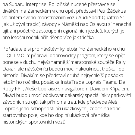
na Subaru Interprise. Po loňské nucené přestávce se
divákům na Zámeckém vrchu opět představí Petr Žáček za
volantem svého monstrózním vozu Audi Sport Quattro S1.
Jak už bývá tradicí, závody v Náměšti nad Oslavou si nenechá
ujít ani početné zastoupení regionálních jezdců, kterých je
pro letošní ročník přihlášena více jak třicítka.
Pořadatelé si pro návštěvníky letošního Zámeckého vrchu
LIQUI MOLY připravili doprovodný program, který se opět
ponese v duchu nejvýznamnější maratonské soutěže Rally
Dakar, ale návštěvníci budou moci nakouknout trošku i do
historie. Divákům se představí druhá nejrychlejší posádka
letošního ročníku, posádka InstaTrade Loprais Teamu De
Rooy FPT, Aleše Lopraise s navigátorem Davidem Křípalem.
Diváci budou moci obdivovat dakarský speciál jak v parkovišti
závodních strojů, tak přímo na trati, kde předvede Aleš
Loprais jeho schopnosti při ukázkových jízdách na konci
startovního pole, kde ho doplní ukázková přehlídka
historických sportovních vozů.