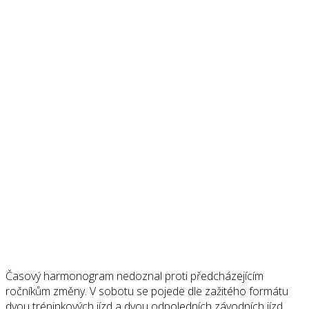
Časový harmonogram nedoznal proti předcházejícím
ročníkům změny. V sobotu se pojede dle zažitého formátu
dvou tréninkových jízd a dvou odpoledních závodních jízd,