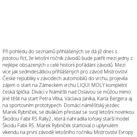
Při pohledu do seznamů přihlášených se dá již dnes s
jistotou říct, že letošní ročník závodů bude patřit mezi jedny z
nejlépe obsazených v celé historii pořádání závodů. Mezi
více jak sedmdesátkou přihlášených pro závod Mistrovství
České republiky v závodech automobilů do vrchu, projevila
zájem o start na Zámeckém vrchu LIQUI MOLY kompletní
česká špička. Diváci v Náměšti nad Oslavou se můžou mimo
jiné těšit na start Petra Vítka, Václava Janíka, Karla Bergera aj.
na sportovním prototypech. Domácí náměšťský jezdec
Marek Rybníček, se divákům přestaví se svojí letošní novinkou
Škodou Fabii RS Rally2 , která nahradila loňský starší model
Škodu Fabii R5. Marek Rybníček startoval o uplynulém
víkendu na první závodě letošního ročníku Mistrovství Evropy