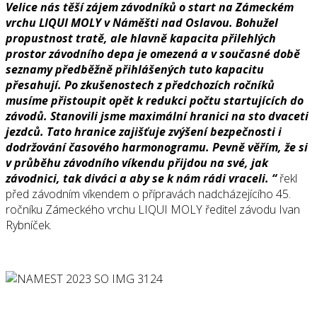
Velice nás těší zájem závodníků o start na Zámeckém
vrchu LIQUI MOLY v Náměšti nad Oslavou. Bohužel
propustnost tratě, ale hlavně kapacita přilehlých
prostor závodního depa je omezená a v současné době
seznamy předběžně přihlášených tuto kapacitu
přesahují. Po zkušenostech z předchozích ročníků
musíme přistoupit opět k redukci počtu startujících do
závodů. Stanovili jsme maximální hranici na sto dvaceti
jezdců. Tato hranice zajišťuje zvýšení bezpečnosti i
dodržování časového harmonogramu. Pevně věřím, že si
v průběhu závodního víkendu přijdou na své, jak
závodnici, tak diváci a aby se k nám rádi vraceli. “
řekl
před závodním víkendem o přípravách nadcházejícího 45.
ročníku Zámeckého vrchu LIQUI MOLY ředitel závodu Ivan
Rybníček.