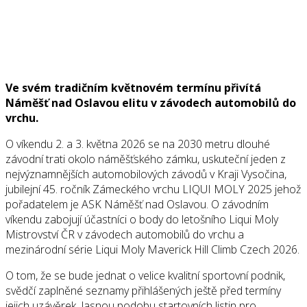
Ve svém tradičním květnovém termínu přivítá
Náměšť nad Oslavou elitu v závodech automobilů do
vrchu.
O víkendu 2. a 3. května 2026 se na 2030 metru dlouhé
závodní trati okolo náměšťského zámku, uskuteční jeden z
nejvýznamnějších automobilových závodů v Kraji Vysočina,
jubilejní 45. ročník Zámeckého vrchu LIQUI MOLY 2025 jehož
pořadatelem je ASK Náměšť nad Oslavou. O závodním
víkendu zabojují účastníci o body do letošního Liqui Moly
Mistrovství ČR v závodech automobilů do vrchu a
mezinárodní série Liqui Moly Maverick Hill Climb Czech 2026.
O tom, že se bude jednat o velice kvalitní sportovní podnik,
svědčí zaplněné seznamy přihlášených ještě před termíny
jejich uzávěrek. Jasnou podobu startovních listin pro