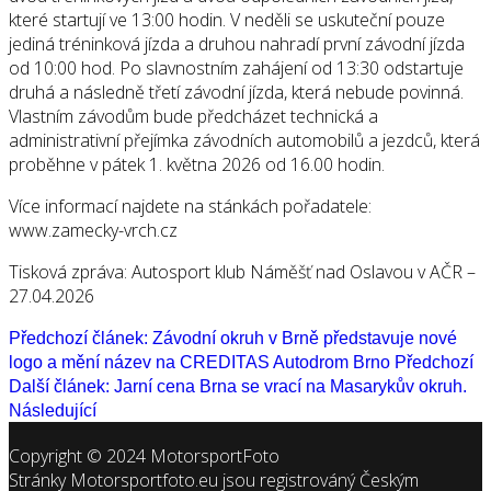
které startují ve 13:00 hodin. V neděli se uskuteční pouze
jediná tréninková jízda a druhou nahradí první závodní jízda
od 10:00 hod. Po slavnostním zahájení od 13:30 odstartuje
druhá a následně třetí závodní jízda, která nebude povinná.
Vlastním závodům bude předcházet technická a
administrativní přejímka závodních automobilů a jezdců, která
proběhne v pátek 1. května 2026 od 16.00 hodin.
Více informací najdete na stánkách pořadatele:
www.zamecky-vrch.cz
Tisková zpráva: Autosport klub Náměšť nad Oslavou v AČR –
27.04.2026
Předchozí článek: Závodní okruh v Brně představuje nové
logo a mění název na CREDITAS Autodrom Brno
Předchozí
Další článek: Jarní cena Brna se vrací na Masarykův okruh.
Následující
Copyright © 2024 MotorsportFoto
Stránky Motorsportfoto.eu jsou registrováný Českým