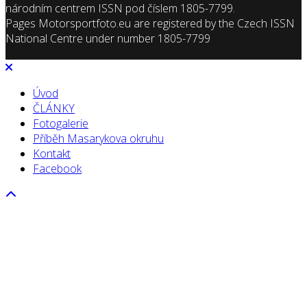
národním centrem ISSN pod číslem 1805-7799.
Pages Motorsportfoto.eu are registered by the Czech ISSN
National Centre under number 1805-7799
Úvod
ČLÁNKY
Fotogalerie
Příběh Masarykova okruhu
Kontakt
Facebook