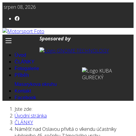
srpen 08, 2026
Sponsored by
Úvod
ČLÁNKY
Fotogalerie
Příběh
Masarykova okruhu
Kontakt
Facebook
Jste zde:
Úvodní stránka
ČLÁNKY
Náměšť nad Oslavou přivítá o víkendu účastníky
jubilejního 45. ročníku Zámeckého vrchu.