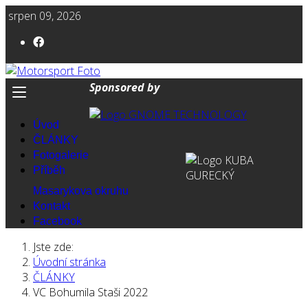
srpen 09, 2026
Sponsored by
Úvod
ČLÁNKY
Fotogalerie
Příběh
Masarykova okruhu
Kontakt
Facebook
Jste zde:
Úvodní stránka
ČLÁNKY
VC Bohumila Staši 2022