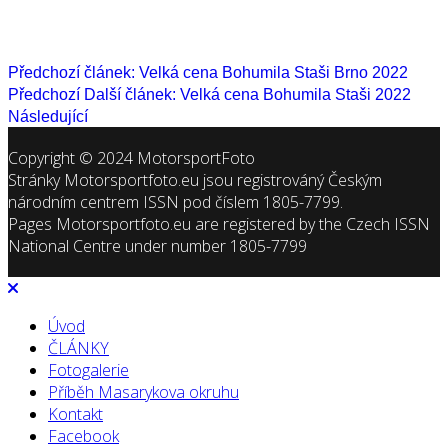
Předchozí článek: Velká cena Bohumila Staši Brno 2022
Předchozí
Další článek: Velká cena Bohumila Staši 2022
Následující
Copyright © 2024 MotorsportFoto
Stránky Motorsportfoto.eu jsou registrováný Českým
národním centrem ISSN pod číslem 1805-7799.
Pages Motorsportfoto.eu are registered by the Czech ISSN
National Centre under number 1805-7799
Úvod
ČLÁNKY
Fotogalerie
Příběh Masarykova okruhu
Kontakt
Facebook