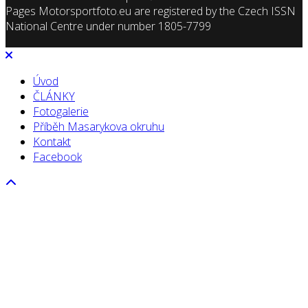
Pages Motorsportfoto.eu are registered by the Czech ISSN
National Centre under number 1805-7799
Úvod
ČLÁNKY
Fotogalerie
Příběh Masarykova okruhu
Kontakt
Facebook