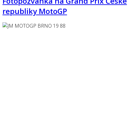
Fotopozvánka na Grand Prix České
republiky MotoGP