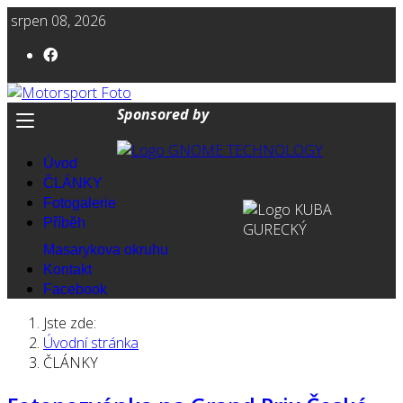
srpen 08, 2026
Sponsored by
Úvod
ČLÁNKY
Fotogalerie
Příběh
Masarykova okruhu
Kontakt
Facebook
Jste zde:
Úvodní stránka
ČLÁNKY