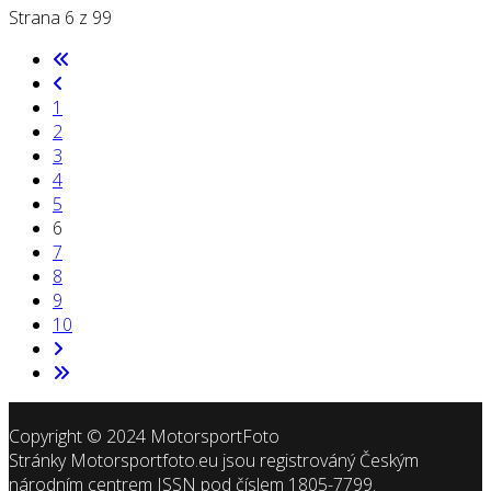
Strana 6 z 99
1
2
3
4
5
6
7
8
9
10
Copyright © 2024 MotorsportFoto
Stránky Motorsportfoto.eu jsou registrováný Českým
národním centrem ISSN pod číslem 1805-7799.