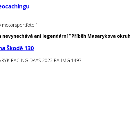
geocachingu
 a nevynechává ani legendární "Příběh Masarykova okruh
na Škodě 130