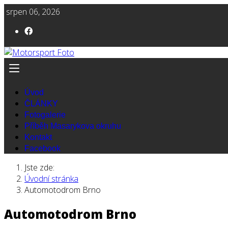
srpen 06, 2026
Úvod
ČLÁNKY
Fotogalerie
Příběh Masarykova okruhu
Kontakt
Facebook
Jste zde:
Úvodní stránka
Automotodrom Brno
Automotodrom Brno