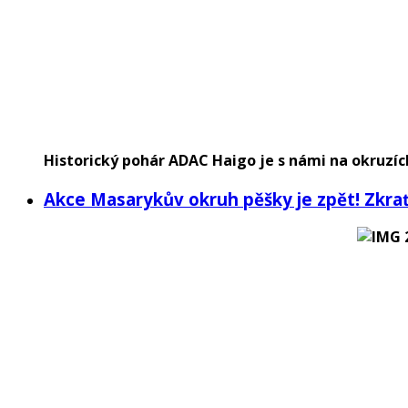
Historický pohár ADAC Haigo je s námi na okruzích
Akce Masarykův okruh pěšky je zpět! Zkra