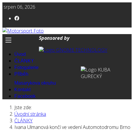
srpen 06, 2026
Sponsored by
Úvod
ČLÁNKY
Fotogalerie
Příběh
Masarykova okruhu
Kontakt
Facebook
Jste zde:
Úvodní stránka
ČLÁNKY
Ivana Ulmanová končí ve vedení Automotodromu Brno