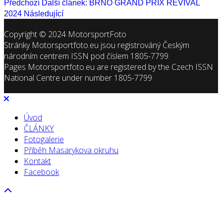
Předchozí
Další článek: BRNO GRAND PRIX REVIVAL
2024
Následující
Copyright © 2024 MotorsportFoto
Stránky Motorsportfoto.eu jsou registrováný Českým
národním centrem ISSN pod číslem 1805-7799.
Pages Motorsportfoto.eu are registered by the Czech ISSN
National Centre under number 1805-7799
Úvod
ČLÁNKY
Fotogalerie
Příběh Masarykova okruhu
Kontakt
Facebook