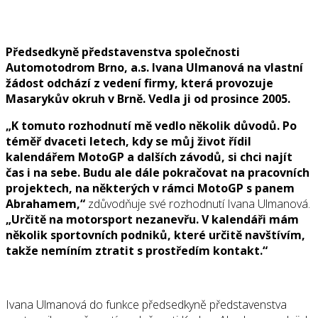
Předsedkyně představenstva společnosti
Automotodrom Brno, a.s. Ivana Ulmanová na vlastní
žádost odchází z vedení firmy, která provozuje
Masarykův okruh v Brně. Vedla ji od prosince 2005.
„K tomuto rozhodnutí mě vedlo několik důvodů. Po
téměř dvaceti letech, kdy se můj život řídil
kalendářem MotoGP a dalších závodů, si chci najít
čas i na sebe. Budu ale dále pokračovat na pracovních
projektech, na některých v rámci MotoGP s panem
Abrahamem,“
zdůvodňuje své rozhodnutí Ivana Ulmanová.
„Určitě na motorsport nezanevřu. V kalendáři mám
několik sportovních podniků, které určitě navštívím,
takže nemíním ztratit s prostředím kontakt.“
Ivana Ulmanová do funkce předsedkyně představenstva