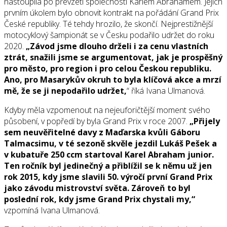
nastoupila po převzetí společnosti Karlem Abrahamem. Jejich
prvním úkolem bylo obnovit kontrakt na pořádání Grand Prix
České republiky. Té tehdy hrozilo, že skončí. Nejprestižnější
motocyklový šampionát se v Česku podařilo udržet do roku
2020.
„Závod jsme dlouho drželi i za cenu vlastních
ztrát, snažili jsme se argumentovat, jak je prospěšný
pro město, pro region i pro celou Českou republiku.
Ano, pro Masarykův okruh to byla klíčová akce a mrzí
mě, že se ji nepodařilo udržet,
“ říká Ivana Ulmanová.
Kdyby měla vzpomenout na nejeuforičtější moment svého
působení, v popředí by byla Grand Prix v roce 2007.
„Přijely
sem neuvěřitelné davy z Maďarska kvůli Gáboru
Talmacsimu, v té sezoně skvěle jezdil Lukáš Pešek a
v kubatuře 250 ccm startoval Karel Abraham junior.
Ten ročník byl jedinečný a přiblížil se k němu už jen
rok 2015, kdy jsme slavili 50. výročí první Grand Prix
jako závodu mistrovství světa. Zároveň to byl
poslední rok, kdy jsme Grand Prix chystali my,“
vzpomíná Ivana Ulmanová.