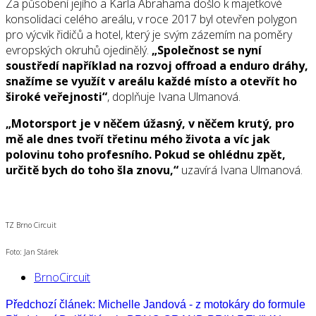
Za působení jejího a Karla Abrahama došlo k majetkové
konsolidaci celého areálu, v roce 2017 byl otevřen polygon
pro výcvik řidičů a hotel, který je svým zázemím na poměry
evropských okruhů ojedinělý.
„Společnost se nyní
soustředí například na rozvoj offroad a enduro dráhy,
snažíme se využít v areálu každé místo a otevřít ho
široké veřejnosti“
, doplňuje Ivana Ulmanová.
„Motorsport je v něčem úžasný, v něčem krutý, pro
mě ale dnes tvoří třetinu mého života a víc jak
polovinu toho profesního. Pokud se ohlédnu zpět,
určitě bych do toho šla znovu,“
uzavírá Ivana Ulmanová.
TZ Brno Circuit
Foto: Jan Stárek
BrnoCircuit
Předchozí článek: Michelle Jandová - z motokáry do formule