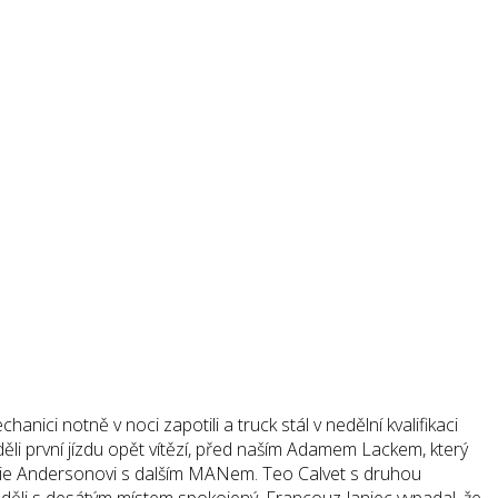
nici notně v noci zapotili a truck stál v nedělní kvalifikaci
ěli první jízdu opět vítězí, před naším Adamem Lackem, který
Jamie Andersonovi s dalším MANem. Teo Calvet s druhou
děli s desátým místem spokojený. Francouz Janiec vypadal, že