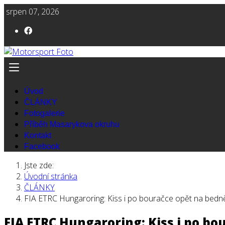
srpen 07, 2026
Úvod
ČLÁNKY
Fotogalerie
Příběh Masarykova okruhu
Kontakt
Facebook
Jste zde:
Úvodní stránka
ČLÁNKY
FIA ETRC Hungaroring: Kiss i po bouračce opět na bedn
FIA ETRC Hungaroring: Kiss i po bo