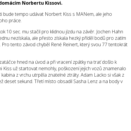
 domácím Norbertu Kissovi.
rati bude tempo udávat Norbert Kiss s MANem, ale jeho
oho práce.
10 sec. mu stačil pro klidnou jízdu na závěr. Jochen Hahn
dnu nezískala, ale přesto získala hezký příděl bodů pro zatím
 Pro tento závod chyběl René Reinert, který svou 77 tentokrát
 zatáčce hned na úvod a při vracení zpátky na trať došlo k
ni Kiss už startovat nemohly, poškození jejich vozů znamenalo
 kabina z vrchu utrpěla znatelné ztráty. Adam Lacko si však z
než deset sekund. Třetí místo obsadil Sasha Lenz a na body v