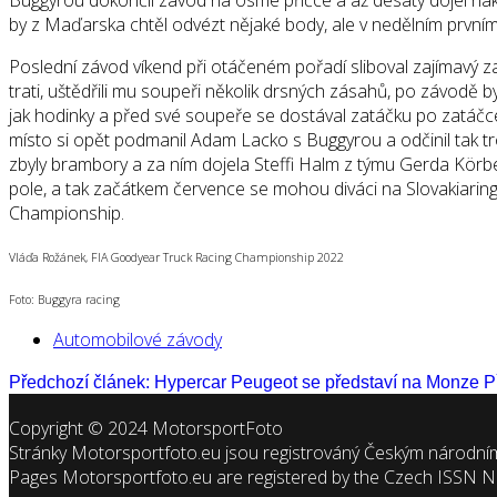
by z Maďarska chtěl odvézt nějaké body, ale v nedělním prvním 
Poslední závod víkend při otáčeném pořadí sliboval zajímavý zač
trati, uštědřili mu soupeři několik drsných zásahů, po závodě 
jak hodinky a před své soupeře se dostával zatáčku po zatáčce,
místo si opět podmanil Adam Lacko s Buggyrou a odčinil tak t
zbyly brambory a za ním dojela Steffi Halm z týmu Gerda Körbe
pole, a tak začátkem července se mohou diváci na Slovakiaringu
Championship.
Vláďa Rožánek, FIA Goodyear Truck Racing Championship 2022
Foto: Buggyra racing
Automobilové závody
Předchozí článek: Hypercar Peugeot se představí na Monze
P
Copyright © 2024 MotorsportFoto
Stránky Motorsportfoto.eu jsou registrováný Českým národní
Pages Motorsportfoto.eu are registered by the Czech ISSN 