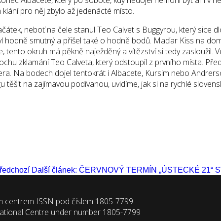
klání pro něj zbylo až jedenácté místo.
átek, neboť na čele stanul Teo Calvet s Buggyrou, který sice dlou
byl hodně smutný a přišel také o hodně bodů. Maďar Kiss na domác
 tento okruh má pěkně naježděný a vítězství si tedy zasloužil. 
rochu zklamání Teo Calveta, který odstoupil z prvního místa. P
ra. Na bodech dojel tentokrát i Albacete, Kursim nebo Andrerso
 těšit na zajímavou podívanou, uvidíme, jak si na rychlé sloven
ředchozí
Další článek: ČERVNOVÝ TERMÍN „ÚSTECKÉ 21“ 
m centrem ISSN pod číslem 1805-7799.
National Centre under number 1805-7799