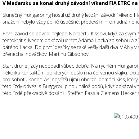
V Maďarsku se konal druhý závodní víkend FIA ETRC na
Slunečný Hungaroring hostil už druhý letošní závodní víkend 
snažení nebylo vždy úplně úspěšné, především hromadná ne
První závod se povedl nejlépe Norbertu Kissovi, když za svý
tentokrát s Ivecem dokázal udržet Adama Lacka za sebou a získ
pátého Lacka. Do první desítky se také vešly další dva MANy v
přenechal nováčkovi Martinu Gibsonovi.
Start druhé jízdy nedopadl vůbec dobře. Na rychlém Hungaroring
několika kontaktům, po kterých došlo i na červenou vlajku. Do
pro sobotu konec. Asi největší újmu obdržel domácí Kiss, který
této jízdy odvezl s Buggyrou plnou nálož bodů, když dokázal v 
této jízdě překvapivě dosáhli i Steffen Fass a Clemens Hecker 