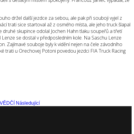
ho držel další jezdce za sebou, ale pak při souboji vyjel z
í trati sice startoval až z osmého místa, ale jeho truck šlapal
Ve druhé skupince odolal Jochen Hahn tlaku soupeřů a třetí
řed Lenze se dostal v předposledním kole. Na Saschu Lenze
n. Zajímavé souboje byly k vidění nejen na čele závodního
ské trati u Orechovej Potoni povedou jezdci FIA Truck Racing
SVĚDČÍ
Následující