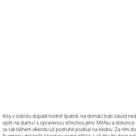
Kiss v sobotu dopadl hodně špatně, na domácí trati závod nedokon
opět na startu i s opravenou střechou jeho MANu a dokonce opě
se tak během víkendu už podruhé podíval na bednu. Za ním doj
Buggyrou dokončil závod na osmé příčce a až desátý dojel nak