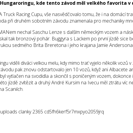
 Hungaroringu, kde tento závod měl velkého favorita v
FIA Truck Racing Cupu, vše nasvědčovalo tomu, že i na domácí t
hoda při druhém sobotním závodu znamenala pro mechaniky mn
m MANem nechal Saschu Lenze s dalším německým vozem a náskok 
al tak bronzový pohár. Buggyra s Lackem po první jízdě sice be
 rukou sedmého Brita Breretona i jeho krajana Jamie Andersona.
u viděli diváci velkou melu, kdy mimo trať vyjelo několik vozů v
 závodu pak znovu odstartovalo jen 10 vozů, když ani Albacete a
 byl vytlačen na svodidla a skončil s poničeným vozem, dokonce i
této jízdě zvítězit a druhý André Kursim na Ivecu měl ztrátu víc 
na Scaniích.