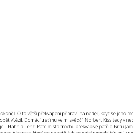
čil. O to větší překvapení připravil na neděli, když se jeho mecha
t vítězil. Domácí trať mu velmi svědčí. Norbert Kiss tedy v ned
el i Hahn a Lenz. Páté místo trochu překvapivě patřilo Britu 
onec Albacete, který po sobotě, kdy nedojel nemohl být ani v ne