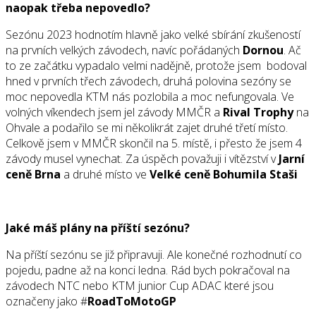
naopak třeba nepovedlo?
Sezónu 2023 hodnotím hlavně jako velké sbírání zkušeností
na prvních velkých závodech, navíc pořádaných
Dornou
. Ač
to ze začátku vypadalo velmi nadějně, protože jsem bodoval
hned v prvních třech závodech, druhá polovina sezóny se
moc nepovedla KTM nás pozlobila a moc nefungovala. Ve
volných víkendech jsem jel závody MMČR a
Rival Trophy
na
Ohvale a podařilo se mi několikrát zajet druhé třetí místo.
Celkově jsem v MMČR skončil na 5. místě, i přesto že jsem 4
závody musel vynechat. Za úspěch považuji i vítězství v
Jarní
ceně Brna
a druhé místo ve
Velké ceně Bohumila Staši
Jaké máš plány na příští sezónu?
Na příští sezónu se již připravuji. Ale konečné rozhodnutí co
pojedu, padne až na konci ledna. Rád bych pokračoval na
závodech NTC nebo KTM junior Cup ADAC které jsou
označeny jako #
RoadToMotoGP