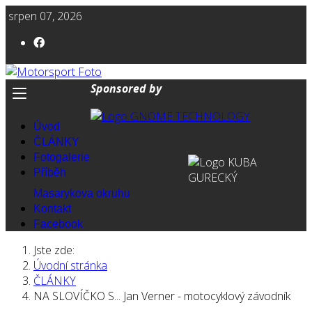
srpen 07, 2026
Sponsored by
Úvod
ČLÁNKY
Fotogalerie
Příběh
Masarykova okruhu
Kontakt
Facebook
Jste zde:
Úvodní stránka
ČLÁNKY
NA SLOVÍČKO S... Jan Verner - motocyklový závodník