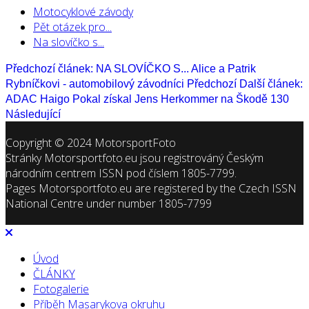
Motocyklové závody
Pět otázek pro...
Na slovíčko s...
Předchozí článek: NA SLOVÍČKO S... Alice a Patrik
Rybníčkovi - automobilový závodníci
Předchozí
Další článek:
ADAC Haigo Pokal získal Jens Herkommer na Škodě 130
Následující
Copyright © 2024 MotorsportFoto
Stránky Motorsportfoto.eu jsou registrováný Českým
národním centrem ISSN pod číslem 1805-7799.
Pages Motorsportfoto.eu are registered by the Czech ISSN
National Centre under number 1805-7799
Úvod
ČLÁNKY
Fotogalerie
Příběh Masarykova okruhu