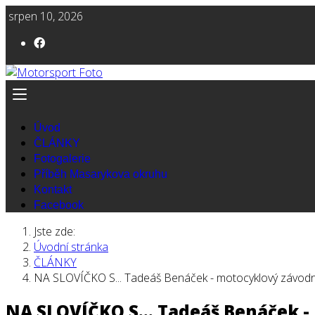
srpen 10, 2026
Úvod
ČLÁNKY
Fotogalerie
Příběh Masarykova okruhu
Kontakt
Facebook
Jste zde:
Úvodní stránka
ČLÁNKY
NA SLOVÍČKO S... Tadeáš Benáček - motocyklový závodn
NA SLOVÍČKO S... Tadeáš Benáček 