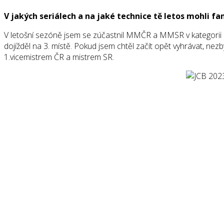
V jakých seriálech a na jaké technice tě letos mohli fa
V letošní sezóně jsem se zúčastnil MMČR a MMSR v kategorii 
dojížděl na 3. místě. Pokud jsem chtěl začít opět vyhrávat, ne
1.vicemistrem ČR a mistrem SR.