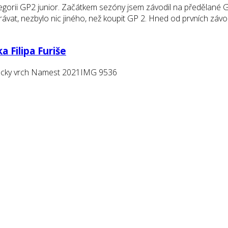
gorii GP2 junior. Začátkem sezóny jsem závodil na předělané 
yhrávat, nezbylo nic jiného, než koupit GP 2. Hned od prvních zá
 Filipa Furiše