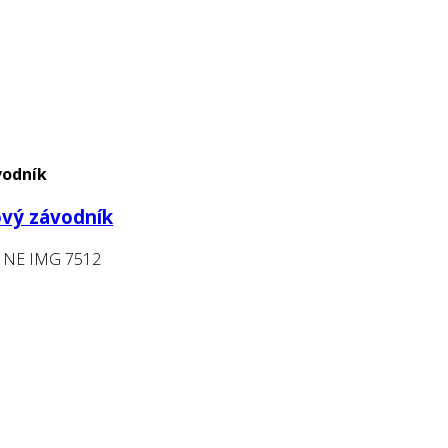
vodník
ový závodník