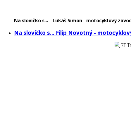
Na slovíčko s... Lukáš Simon - motocyklový závo
Na slovíčko s... Filip Novotný - motocyklo