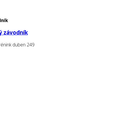
dník
vý závodník