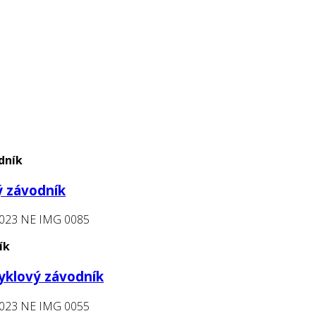
dník
ý závodník
ík
yklový závodník