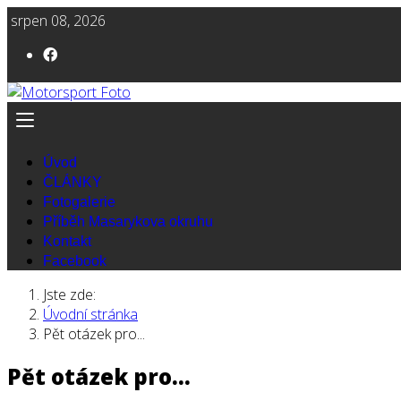
srpen 08, 2026
Úvod
ČLÁNKY
Fotogalerie
Příběh Masarykova okruhu
Kontakt
Facebook
Jste zde:
Úvodní stránka
Pět otázek pro...
Pět otázek pro...