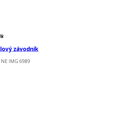
ík
lový závodník