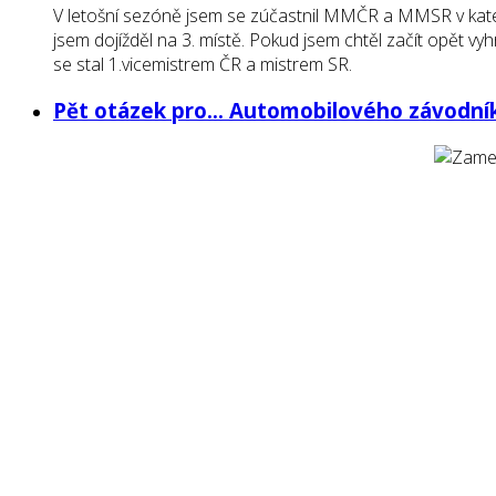
V letošní sezóně jsem se zúčastnil MMČR a MMSR v kate
jsem dojížděl na 3. místě. Pokud jsem chtěl začít opět v
se stal 1.vicemistrem ČR a mistrem SR.
Pět otázek pro... Automobilového závodníka