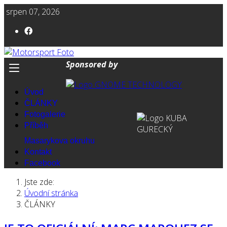
srpen 07, 2026
Sponsored by
Úvod
ČLÁNKY
Fotogalerie
Příběh
Masarykova okruhu
Kontakt
Facebook
Jste zde:
Úvodní stránka
ČLÁNKY