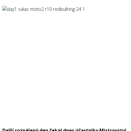
Další rozpálený den čekal dnes účastníky Mistrovství