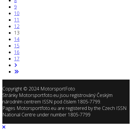
8
9
10
11
12
13
14
15
16
17
Copyright © 2024 MotorsportFoto
Stránky Motorsportfoto.eu jsou registrováný Českým
národním centrem ISSN pod číslem 1805-7799.
Pages Motorsportfoto.eu are registered by the Czech ISSN
National Centre under number 1805-7799