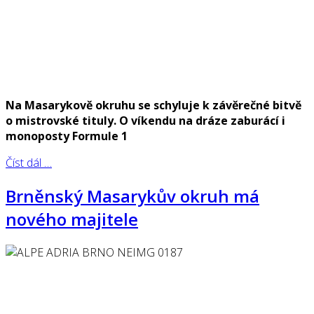
Na Masarykově okruhu se schyluje k závěrečné bitvě
o mistrovské tituly. O víkendu na dráze zaburácí i
monoposty Formule 1
Číst dál …
Brněnský Masarykův okruh má
nového majitele