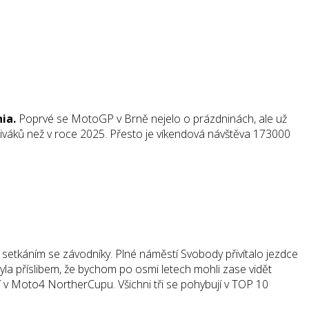
ia.
Poprvé se MotoGP v Brně nejelo o prázdninách, ale už
váků než v roce 2025. Přesto je víkendová návštěva 173000
setkáním se závodníky. Plné náměstí Svobody přivítalo jezdce
la příslibem, že bychom po osmi letech mohli zase vidět
í v Moto4 NortherCupu. Všichni tři se pohybují v TOP 10