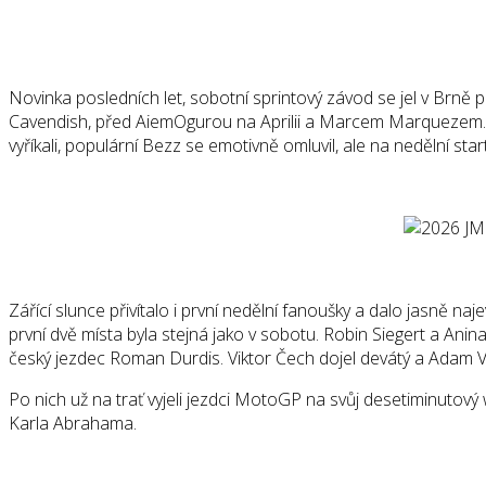
Novinka posledních let, sobotní sprintový závod se jel v Brně
Cavendish, před AiemOgurou na Aprilii a Marcem Marquezem.Ne
vyříkali, populární Bezz se emotivně omluvil, ale na nedělní s
Zářící slunce přivítalo i první nedělní fanoušky a dalo jasně
první dvě místa byla stejná jako v sobotu. Robin Siegert a Anin
český jezdec Roman Durdis. Viktor Čech dojel devátý a Adam V
Po nich už na trať vyjeli jezdci MotoGP na svůj desetiminutový 
Karla Abrahama.