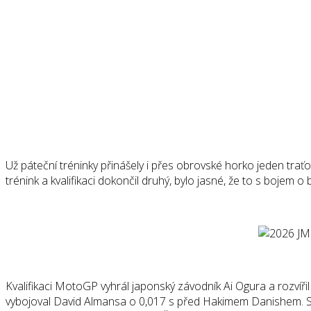
Už páteční tréninky přinášely i přes obrovské horko jeden trať
trénink a kvalifikaci dokončil druhý, bylo jasné, že to s bojem
Kvalifikaci MotoGP vyhrál japonský závodník Ai Ogura a rozvíři
vybojoval David Almansa o 0,017 s před Hakimem Danishem. S