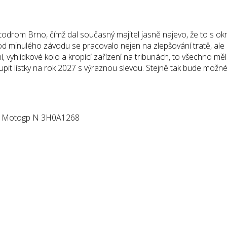
rom Brno, čímž dal současný majitel jasně najevo, že to s okru
ž od minulého závodu se pracovalo nejen na zlepšování tratě, ale
 vyhlídkové kolo a kropící zařízení na tribunách, to všechno mělo
koupit lístky na rok 2027 s výraznou slevou. Stejně tak bude mož