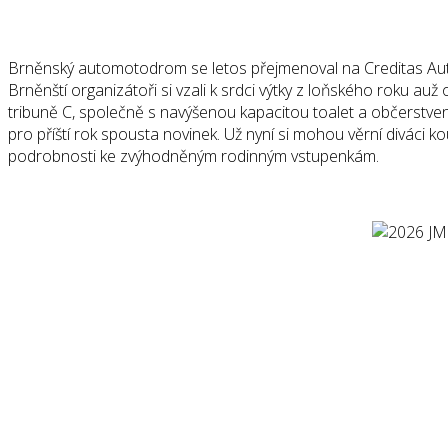
Brněnský automotodrom se letos přejmenoval na Creditas Autod
Brněnští organizátoři si vzali k srdci výtky z loňského roku au
tribuně C, společně s navýšenou kapacitou toalet a občerstvení,
pro příští rok spousta novinek. Už nyní si mohou věrní diváci 
podrobnosti ke zvýhodněným rodinným vstupenkám.