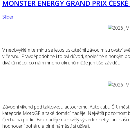
MONSTER ENERGY GRAND PRIX ČESKÉ 
Slider
V neobvyklém termínu se letos uskutečnil závod mistrovství svě
v červnu. Pravděpodobně i to byl důvod, společně s horkým p
diváků něco, co nám mnoho okruhů může jen tiše závidět.
Závodní víkend pod taktovkou autodromu, Autoklubu ČR, města 
kategorie MotoGP a také domácí naděje. Největší pozornost byl
Čecha na pódiu. Bez naděje na skvělý výsledek nebyli ani naši 
hodnocení poháru a plné náměstí si užívali.