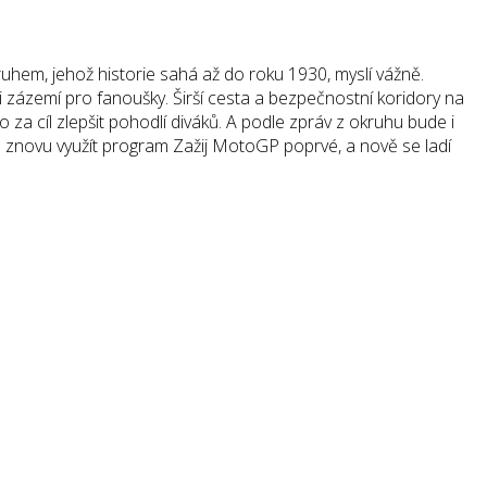
hem, jehož historie sahá až do roku 1930, myslí vážně.
 i zázemí pro fanoušky. Širší cesta a bezpečnostní koridory na
 za cíl zlepšit pohodlí diváků. A podle zpráv z okruhu bude i
né znovu využít program Zažij MotoGP poprvé, a nově se ladí