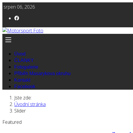
srpen 06, 2026
Úvod
ČLÁNKY
Fotogalerie
Příběh Masarykova okruhu
Kontakt
Facebook
Jste zde:
Úvodní stránka
Slider
Featured