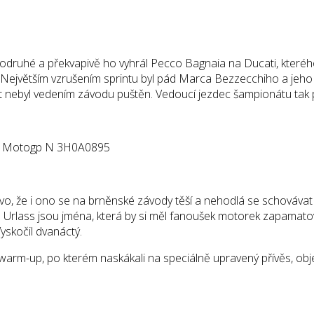
 podruhé a překvapivě ho vyhrál Pecco Bagnaia na Ducati, které
jvětším vzrušením sprintu byl pád Marca Bezzecchiho a jeho n
tart nebyl vedením závodu puštěn. Vedoucí jezdec šampionátu tak 
 najevo, že i ono se na brněnské závody těší a nehodlá se schov
a Urlass jsou jména, která by si měl fanoušek motorek zapamatova
yskočil dvanáctý.
warm-up, po kterém naskákali na speciálně upravený přívěs, objel