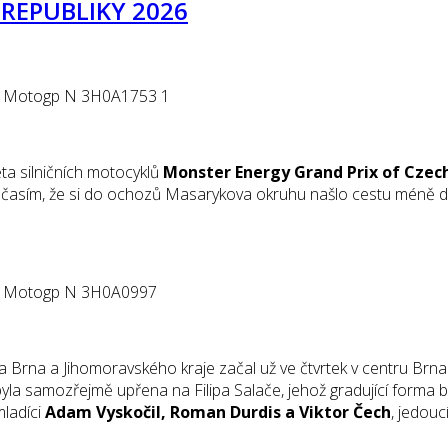
REPUBLIKY 2026
ta silničních motocyklů
Monster Energy Grand Prix of Czech
očasím, že si do ochozů Masarykova okruhu našlo cestu méně di
Brna a Jihomoravského kraje začal už ve čtvrtek v centru Brna 
a samozřejmě upřena na Filipa Salače, jehož gradující forma by
mladíci
Adam Vyskočil, Roman Durdis a Viktor Čech
, jedouc