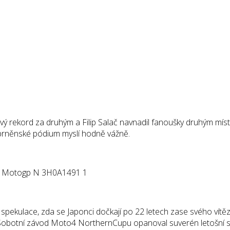
ový rekord za druhým a Filip Salač navnadil fanoušky druhým mís
 o brněnské pódium myslí hodně vážně.
l spekulace, zda se Japonci dočkají po 22 letech zase svého vítě
obotní závod Moto4 NorthernCupu opanoval suverén letošní se