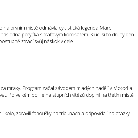
ho na prvním místě odmávla cyklistická legenda Marc
ásledná potyčka s traťovým komisařem. Kluci si to druhý den
postupně ztrácí svůj náskok v čele.
ávat za mraky. Program začal závodem mladých nadějí v Moto4 a
t. Po velkém boji je na stupních vítězů doplnil na třetím místě
i kolo, zdravili fanoušky na tribunách a odpovídali na otázky