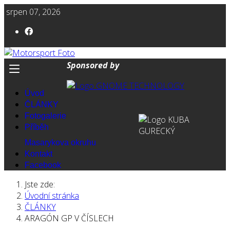
srpen 07, 2026
Sponsored by
Úvod
ČLÁNKY
Fotogalerie
Příběh
Masarykova okruhu
Kontakt
Facebook
Jste zde:
Úvodní stránka
ČLÁNKY
ARAGÓN GP V ČÍSLECH