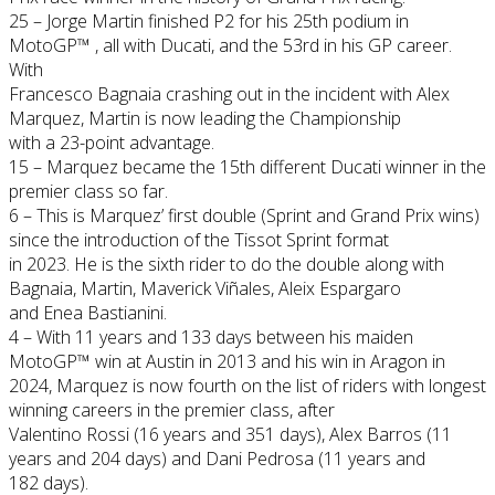
25 – Jorge Martin finished P2 for his 25th podium in
MotoGP™️ , all with Ducati, and the 53rd in his GP career.
With
Francesco Bagnaia crashing out in the incident with Alex
Marquez, Martin is now leading the Championship
with a 23-point advantage.
15 – Marquez became the 15th different Ducati winner in the
premier class so far.
6 – This is Marquez’ first double (Sprint and Grand Prix wins)
since the introduction of the Tissot Sprint format
in 2023. He is the sixth rider to do the double along with
Bagnaia, Martin, Maverick Viñales, Aleix Espargaro
and Enea Bastianini.
4 – With 11 years and 133 days between his maiden
MotoGP™️ win at Austin in 2013 and his win in Aragon in
2024, Marquez is now fourth on the list of riders with longest
winning careers in the premier class, after
Valentino Rossi (16 years and 351 days), Alex Barros (11
years and 204 days) and Dani Pedrosa (11 years and
182 days).