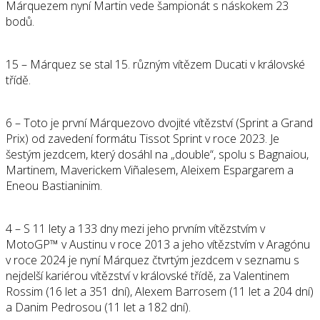
Márquezem nyní Martin vede šampionát s náskokem 23
bodů.
15 – Márquez se stal 15. různým vítězem Ducati v královské
třídě.
6 – Toto je první Márquezovo dvojité vítězství (Sprint a Grand
Prix) od zavedení formátu Tissot Sprint v roce 2023. Je
šestým jezdcem, který dosáhl na „double“, spolu s Bagnaiou,
Martinem, Maverickem Viñalesem, Aleixem Espargarem a
Eneou Bastianinim.
4 – S 11 lety a 133 dny mezi jeho prvním vítězstvím v
MotoGP™️ v Austinu v roce 2013 a jeho vítězstvím v Aragónu
v roce 2024 je nyní Márquez čtvrtým jezdcem v seznamu s
nejdelší kariérou vítězství v královské třídě, za Valentinem
Rossim (16 let a 351 dní), Alexem Barrosem (11 let a 204 dní)
a Danim Pedrosou (11 let a 182 dní).