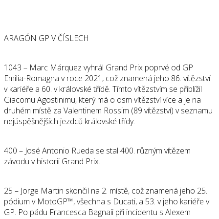
ARAGÓN GP V ČÍSLECH
1043 – Marc Márquez vyhrál Grand Prix poprvé od GP
Emilia-Romagna v roce 2021, což znamená jeho 86. vítězství
v kariéře a 60. v královské třídě. Tímto vítězstvím se přiblížil
Giacomu Agostinimu, který má o osm vítězství více a je na
druhém místě za Valentinem Rossim (89 vítězství) v seznamu
nejúspěšnějších jezdců královské třídy.
400 – José Antonio Rueda se stal 400. různým vítězem
závodu v historii Grand Prix.
25 – Jorge Martin skončil na 2. místě, což znamená jeho 25.
pódium v MotoGP™️, všechna s Ducati, a 53. v jeho kariéře v
GP. Po pádu Francesca Bagnaii při incidentu s Alexem