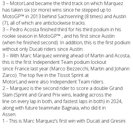
3 – MotorLand became the third track on which Marquez
has taken six (or more) wins since he stepped up to
MotoGP™️ in 2013 behind Sachsenring (8 times) and Austin
(7), all of which are anticlockwise tracks.
3 – Pedro Acosta finished third for his third podium in his
rookie season in MotoGP™️ , and his first since Austin
(when he finished second). In addition, this is the first podium
without only Ducati riders since Austin.
3 – With Marc Marquez winning ahead of Martin and Acosta,
this is the first Independent Team podium lockout
since France last year (Marco Bezzecchi, Martin and Johann
Zarco). The top five in the Tissot Sprint at
MotorLand were also Independent Team riders.
2 – Marquez is the second rider to score a double Grand
Slam (Sprint and Grand Prix wins, leading across the
line on every lap in both, and fastest laps in both) in 2024,
along with future teammate Bagnaia, who did it in
Assen.
1 - This is Marc Marquez’s first win with Ducati and Gresini.