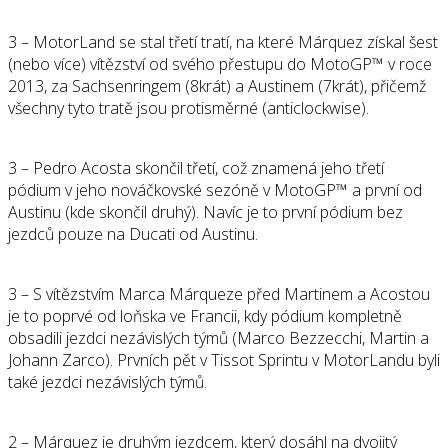
3 – MotorLand se stal třetí tratí, na které Márquez získal šest
(nebo více) vítězství od svého přestupu do MotoGP™️ v roce
2013, za Sachsenringem (8krát) a Austinem (7krát), přičemž
všechny tyto tratě jsou protisměrné (anticlockwise).
3 – Pedro Acosta skončil třetí, což znamená jeho třetí
pódium v jeho nováčkovské sezóně v MotoGP™️ a první od
Austinu (kde skončil druhý). Navíc je to první pódium bez
jezdců pouze na Ducati od Austinu.
3 – S vítězstvím Marca Márqueze před Martinem a Acostou
je to poprvé od loňska ve Francii, kdy pódium kompletně
obsadili jezdci nezávislých týmů (Marco Bezzecchi, Martin a
Johann Zarco). Prvních pět v Tissot Sprintu v MotorLandu byli
také jezdci nezávislých týmů.
2 – Márquez je druhým jezdcem, který dosáhl na dvojitý