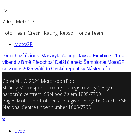
JM
Zdroj: MotoGP
Foto: Team Gresini Racing, Repsol Honda Team
MotoGP
Předchozí článek: Masaryk Racing Days a Exhibice F1 na
víkend v Brně
Předchozí
Další článek: Šampionát MotoGP
se v roce 2025 vrátí do České republiky
Následující
Copyright © 2024 MotorsportFoto
Stránky Motorsportfoto.eu jsou registrováný Českým
národním centrem ISSN pod číslem 1805-7799.
Pages Motorsportfoto.eu are registered by the Czech ISSN
National Centre under number 1805-7799
Úvod