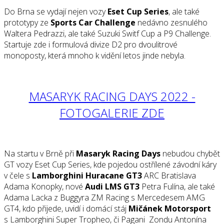
Do Brna se vydají nejen vozy
Eset Cup Series
, ale také
prototypy ze
Sports Car Challenge
nedávno zesnulého
Waltera Pedrazzi, ale také Suzuki Switf Cup a P9 Challenge.
Startuje zde i formulová divize D2 pro dvoulitrové
monoposty, která mnoho k vidění letos jinde nebyla.
MASARYK RACING DAYS 2022 -
FOTOGALERIE ZDE
Na startu v Brně při
Masaryk Racing Days
nebudou chybět
GT vozy Eset Cup Series, kde pojedou ostřílené závodní káry
v čele s
Lamborghini Huracane GT3
ARC Bratislava
Adama Konopky, nové
Audi LMS GT3
Petra Fulína, ale také
Adama Lacka z Buggyra ZM Racing s Mercedesem AMG
GT4, kdo přijede, uvidí i domácí stáj
Mičánek Motorsport
s Lamborghini Super Tropheo, či Pagani Zondu Antonína