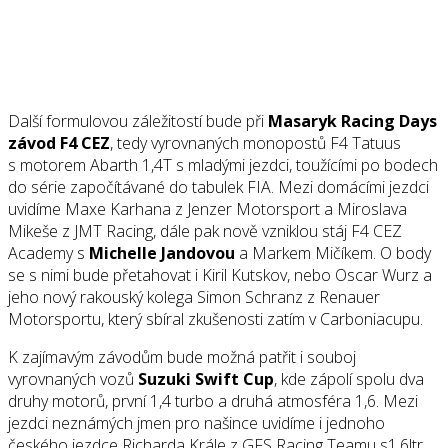
Další formulovou záležitostí bude při
Masaryk Racing Days
závod F4 CEZ
, tedy vyrovnaných monopostů F4 Tatuus
s motorem Abarth 1,4T s mladými jezdci, toužícími po bodech
do série započítávané do tabulek FIA. Mezi domácími jezdci
uvidíme Maxe Karhana z Jenzer Motorsport a Miroslava
Mikeše z JMT Racing, dále pak nově vzniklou stáj F4 CEZ
Academy s
Michelle Jandovou
a Markem Mičíkem. O body
se s nimi bude přetahovat i Kiril Kutskov, nebo Oscar Wurz a
jeho nový rakouský kolega Simon Schranz z Renauer
Motorsportu, který sbíral zkušenosti zatím v Carboniacupu.
K zajímavým závodům bude možná patřit i souboj
vyrovnaných vozů
Suzuki Swift Cup
, kde zápolí spolu dva
druhy motorů, první 1,4 turbo a druhá atmosféra 1,6. Mezi
jezdci neznámých jmen pro našince uvidíme i jednoho
českého jezdce Richarda Krále z GFS Racing Teamu s1,6ltr