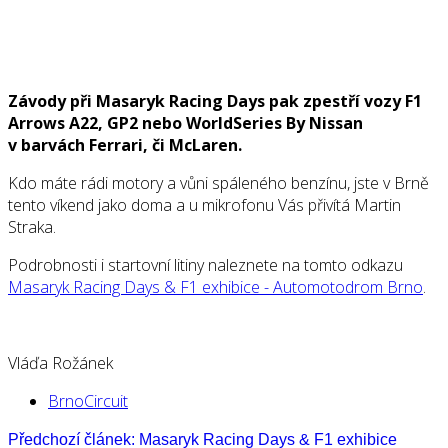
Závody při Masaryk Racing Days pak zpestří vozy F1
Arrows A22, GP2 nebo WorldSeries By Nissan
v barvách Ferrari, či McLaren.
Kdo máte rádi motory a vůni spáleného benzínu, jste v Brně
tento víkend jako doma a u mikrofonu Vás přivítá Martin
Straka.
Podrobnosti i startovní litiny naleznete na tomto odkazu
Masaryk Racing Days & F1 exhibice - Automotodrom Brno
.
Vláďa Rožánek
BrnoCircuit
Předchozí článek: Masaryk Racing Days & F1 exhibice