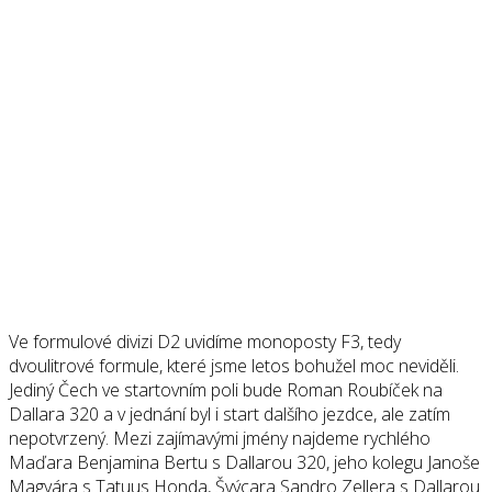
Ve formulové divizi D2 uvidíme monoposty F3, tedy
dvoulitrové formule, které jsme letos bohužel moc neviděli.
Jediný Čech ve startovním poli bude Roman Roubíček na
Dallara 320 a v jednání byl i start dalšího jezdce, ale zatím
nepotvrzený. Mezi zajímavými jmény najdeme rychlého
Maďara Benjamina Bertu s Dallarou 320, jeho kolegu Janoše
Magyára s Tatuus Honda, Švýcara Sandro Zellera s Dallarou