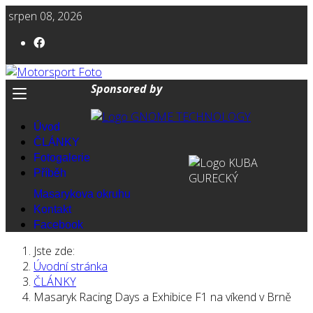
srpen 08, 2026
Sponsored by
Úvod
ČLÁNKY
Fotogalerie
Příběh
Masarykova okruhu
Kontakt
Facebook
Jste zde:
Úvodní stránka
ČLÁNKY
Masaryk Racing Days a Exhibice F1 na víkend v Brně