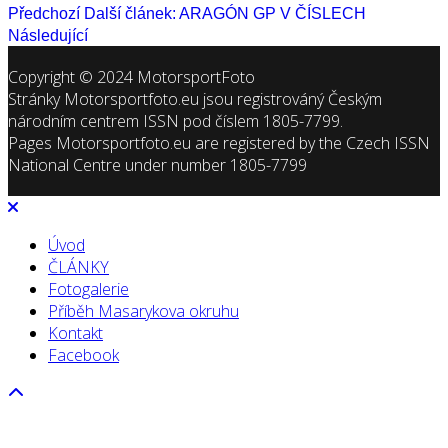
Předchozí
Další článek: ARAGÓN GP V ČÍSLECH
Následující
Copyright © 2024 MotorsportFoto
Stránky Motorsportfoto.eu jsou registrováný Českým
národním centrem ISSN pod číslem 1805-7799.
Pages Motorsportfoto.eu are registered by the Czech ISSN
National Centre under number 1805-7799
Úvod
ČLÁNKY
Fotogalerie
Příběh Masarykova okruhu
Kontakt
Facebook