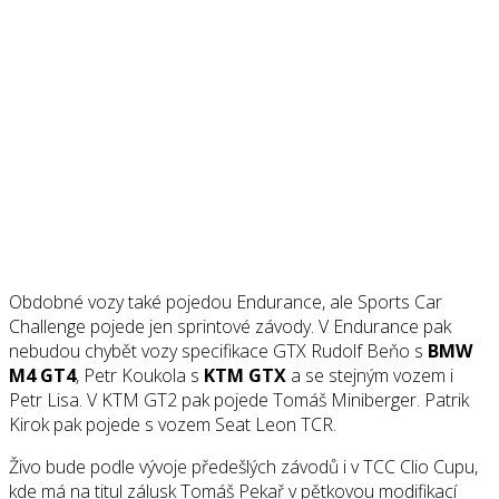
Obdobné vozy také pojedou Endurance, ale Sports Car
Challenge pojede jen sprintové závody. V Endurance pak
nebudou chybět vozy specifikace GTX Rudolf Beňo s
BMW
M4 GT4
, Petr Koukola s
KTM GTX
a se stejným vozem i
Petr Lisa. V KTM GT2 pak pojede Tomáš Miniberger. Patrik
Kirok pak pojede s vozem Seat Leon TCR.
Živo bude podle vývoje předešlých závodů i v TCC Clio Cupu,
kde má na titul zálusk Tomáš Pekař v pětkovou modifikací