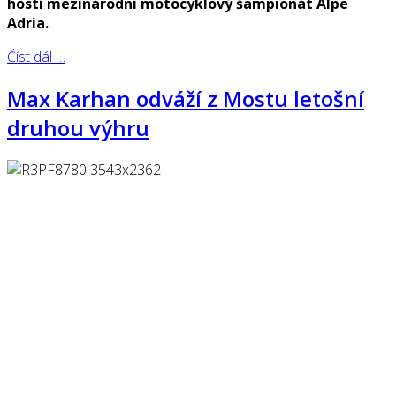
hostí mezinárodní motocyklový šampionát Alpe
Adria.
Číst dál …
Max Karhan odváží z Mostu letošní
druhou výhru