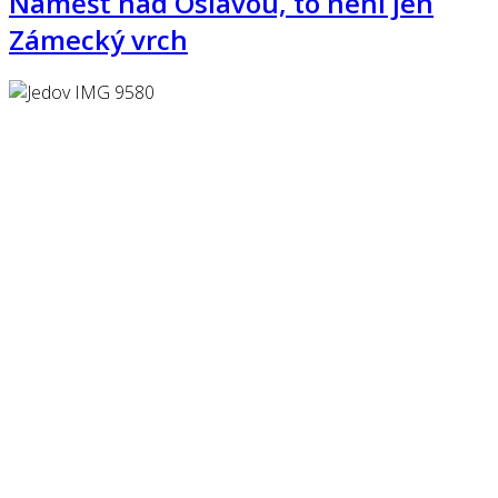
Náměšť nad Oslavou, to není jen
Zámecký vrch