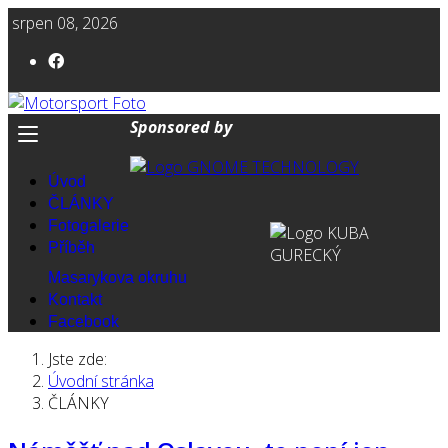
srpen 08, 2026
Sponsored by
Úvod
ČLÁNKY
Fotogalerie
Příběh
Masarykova okruhu
Kontakt
Facebook
Jste zde:
Úvodní stránka
ČLÁNKY