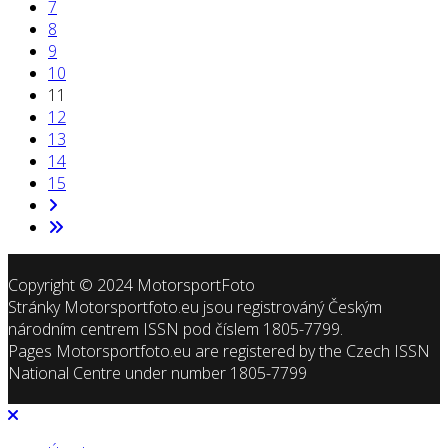
7
8
9
10
11
12
13
14
15
Copyright © 2024 MotorsportFoto
Stránky Motorsportfoto.eu jsou registrováný Českým
národním centrem ISSN pod číslem 1805-7799.
Pages Motorsportfoto.eu are registered by the Czech ISSN
National Centre under number 1805-7799